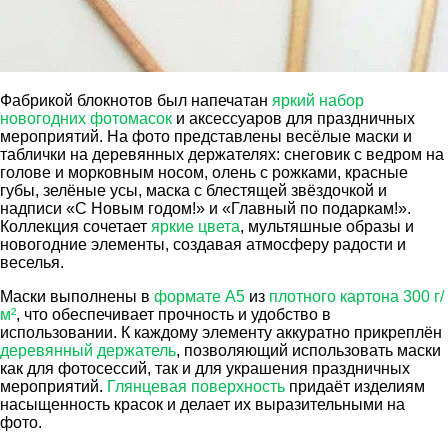
Фабрикой блокнотов был напечатан
яркий набор
новогодних фотомасок
и аксессуаров для праздничных
мероприятий. На фото представлены весёлые маски и
таблички на деревянных держателях: снеговик с ведром на
голове и морковным носом, олень с рожками, красные
губы, зелёные усы, маска с блестящей звёздочкой и
надписи «С Новым годом!» и «Главный по подаркам!».
Коллекция сочетает
яркие цвета
, мультяшные образы и
новогодние элементы, создавая атмосферу радости и
веселья.
Маски выполнены в
формате А5
из
плотного картона 300 г/
м²
, что обеспечивает прочность и удобство в
использовании. К каждому элементу аккуратно прикреплён
деревянный держатель
, позволяющий использовать маски
как для фотосессий, так и для украшения праздничных
мероприятий.
Глянцевая поверхность
придаёт изделиям
насыщенность красок и делает их выразительными на
фото.