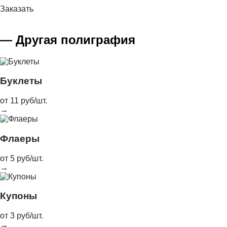
Наклейки малым тиражом
Заказать
Пазлы
Наклейки рекламные
Пакеты
Стикерпаки
Папки
Листовки
— Другая полиграфия
Визитки
Буклеты
от 11 руб/шт.
→
Флаеры
от 5 руб/шт.
→
Купоны
от 3 руб/шт.
→