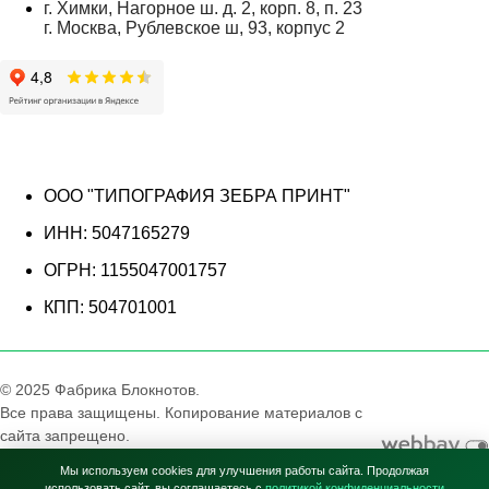
г. Химки, Нагорное ш. д. 2, корп. 8, п. 23
г. Москва, Рублевское ш, 93, корпус 2
ООО "ТИПОГРАФИЯ ЗЕБРА ПРИНТ"
ИНН: 5047165279
ОГРН: 1155047001757
КПП: 504701001
© 2025 Фабрика Блокнотов.
Все права защищены. Копирование материалов с
сайта запрещено.
Вся информация на сайте носит справочный
Мы используем cookies для улучшения работы сайта. Продолжая
характер и не является публичной офертой (п.2
использовать сайт, вы соглашаетесь с
политикой конфиденциальности