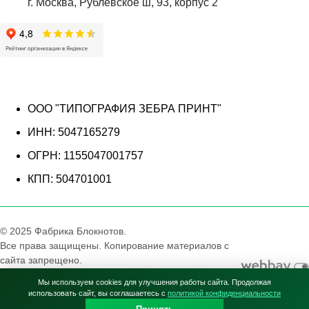
г. Москва, Рублевское ш, 93, корпус 2
ООО "ТИПОГРАФИЯ ЗЕБРА ПРИНТ"
ИНН: 5047165279
ОГРН: 1155047001757
КПП: 504701001
© 2025 Фабрика Блокнотов.
Все права защищены. Копирование материалов с
сайта запрещено.
Вся информация на сайте носит справочный
Мы используем cookies для улучшения работы сайта. Продолжая
характер и не является публичной офертой (п.2
использовать сайт, вы соглашаетесь с
политикой конфиденциальности
ст.437 ГК РФ).